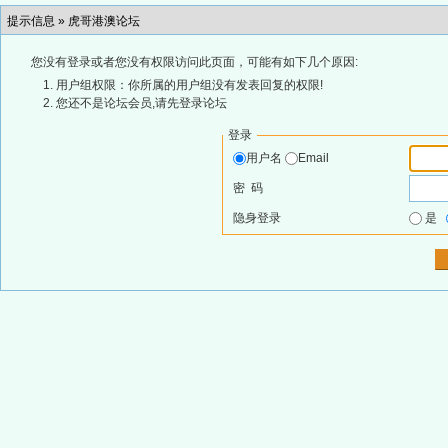
提示信息 »
虎哥港澳论坛
您没有登录或者您没有权限访问此页面，可能有如下几个原因:
用户组权限：你所属的用户组没有发表回复的权限!
您还不是论坛会员,请先登录论坛
登录
用户名
Email
密 码
隐身登录
是