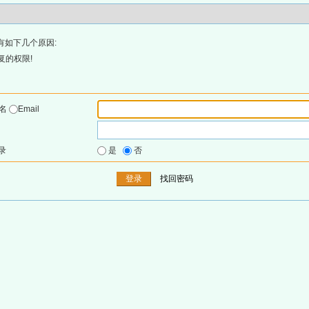
有如下几个原因:
复的权限!
户名
Email
录
是
否
找回密码