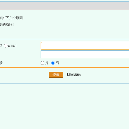
有如下几个原因:
复的权限!
户名
Email
录
是
否
找回密码