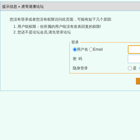
提示信息 »
虎哥港澳论坛
您没有登录或者您没有权限访问此页面，可能有如下几个原因:
用户组权限：你所属的用户组没有发表回复的权限!
您还不是论坛会员,请先登录论坛
登录
用户名
Email
密 码
隐身登录
是