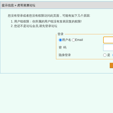
提示信息 »
虎哥港澳论坛
您没有登录或者您没有权限访问此页面，可能有如下几个原因:
用户组权限：你所属的用户组没有发表回复的权限!
您还不是论坛会员,请先登录论坛
登录
用户名
Email
密 码
隐身登录
是