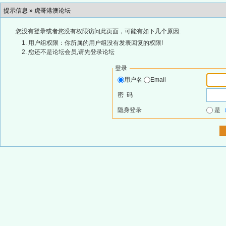
提示信息 »
虎哥港澳论坛
您没有登录或者您没有权限访问此页面，可能有如下几个原因:
用户组权限：你所属的用户组没有发表回复的权限!
您还不是论坛会员,请先登录论坛
登录
用户名
Email
密 码
隐身登录
是