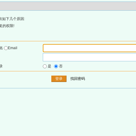
有如下几个原因:
复的权限!
户名
Email
录
是
否
找回密码