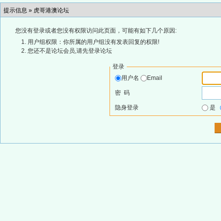
提示信息 »
虎哥港澳论坛
您没有登录或者您没有权限访问此页面，可能有如下几个原因:
用户组权限：你所属的用户组没有发表回复的权限!
您还不是论坛会员,请先登录论坛
登录
用户名
Email
密 码
隐身登录
是