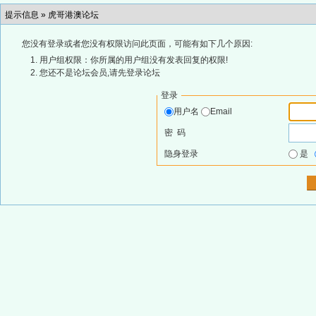
提示信息 »
虎哥港澳论坛
您没有登录或者您没有权限访问此页面，可能有如下几个原因:
用户组权限：你所属的用户组没有发表回复的权限!
您还不是论坛会员,请先登录论坛
登录
用户名
Email
密 码
隐身登录
是