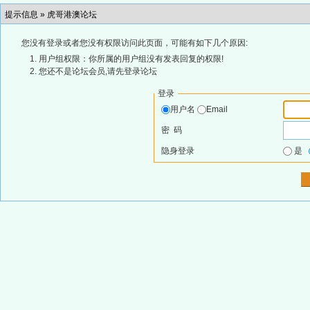
提示信息 »
虎哥港澳论坛
您没有登录或者您没有权限访问此页面，可能有如下几个原因:
用户组权限：你所属的用户组没有发表回复的权限!
您还不是论坛会员,请先登录论坛
登录
用户名
Email
密 码
隐身登录
是