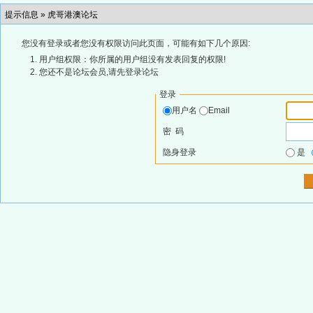
提示信息 »
虎哥港澳论坛
您没有登录或者您没有权限访问此页面，可能有如下几个原因:
用户组权限：你所属的用户组没有发表回复的权限!
您还不是论坛会员,请先登录论坛
登录
用户名
Email
密 码
隐身登录
是