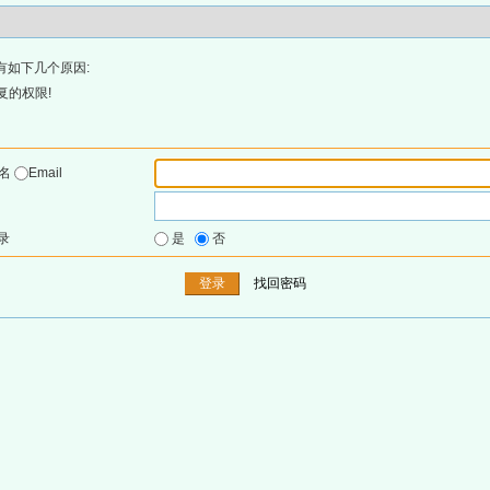
有如下几个原因:
复的权限!
户名
Email
录
是
否
找回密码