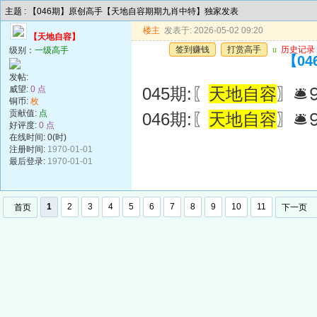
主题 : 【046期】原创高手【天地自容期期九肖中特】独家发表
楼主
发表于: 2026-05-02 09:20
【天地自容】
签到赚钱
打赏高手
u
历史记录
级别：
一级高手
【0
发帖:
威望:
0 点
045期:〖
天地自容
〗
铜币:
枚
贡献值:
点
046期:〖
天地自容
〗
好评度:
0 点
在线时间: 0(时)
注册时间:
1970-01-01
最后登录:
1970-01-01
1
2
3
4
5
6
7
8
9
10
11
首页
下一页