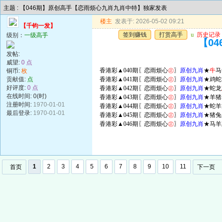
主题 : 【046期】原创高手【恋雨烦心九肖九肖中特】独家发表
楼主
发表于: 2026-05-02 09:21
【千钧一发】
签到赚钱
打赏高手
u
历史记录
级别：
一级高手
【0
发帖:
威望:
0 点
香港彩▲040期〖恋雨烦心
㊣
〗
原创九肖
★
牛
马
铜币:
枚
贡献值:
点
香港彩▲041期〖恋雨烦心
㊣
〗
原创九肖
★鸡蛇
好评度:
0 点
香港彩▲042期〖恋雨烦心
㊣
〗
原创九肖
★蛇龙
在线时间: 0(时)
香港彩▲043期〖恋雨烦心
㊣
〗
原创九肖
★羊猪
注册时间:
1970-01-01
香港彩▲044期〖恋雨烦心
㊣
〗
原创九肖
★蛇羊
最后登录:
1970-01-01
香港彩▲045期〖恋雨烦心
㊣
〗
原创九肖
★猪兔
香港彩▲046期〖恋雨烦心
㊣
〗
原创九肖
★马羊
1
2
3
4
5
6
7
8
9
10
11
首页
下一页