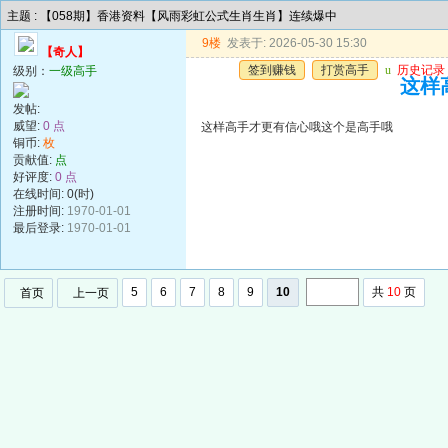
主题 : 【058期】香港资料【风雨彩虹公式生肖生肖】连续爆中
9楼
发表于: 2026-05-30 15:30
【奇人】
签到赚钱
打赏高手
u
历史记录
级别：
一级高手
这样
发帖:
威望:
0 点
这样高手才更有信心哦这个是高手哦
铜币:
枚
贡献值:
点
好评度:
0 点
在线时间: 0(时)
注册时间:
1970-01-01
最后登录:
1970-01-01
5
6
7
8
9
10
共
10
页
首页
上一页