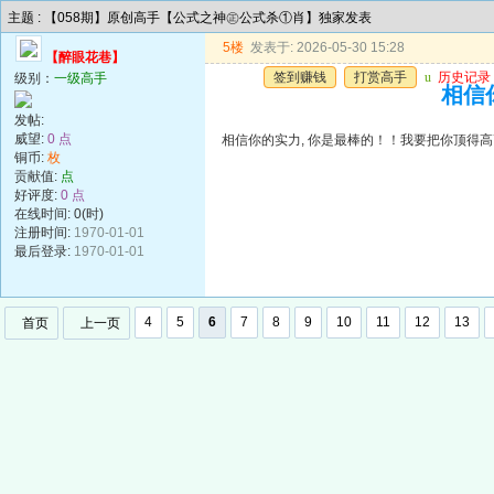
主题 : 【058期】原创高手【公式之神㊣公式杀①肖】独家发表
5楼
发表于: 2026-05-30 15:28
【醉眼花巷】
签到赚钱
打赏高手
u
历史记录
级别：
一级高手
相信
发帖:
威望:
0 点
相信你的实力, 你是最棒的！！我要把你顶得高
铜币:
枚
贡献值:
点
好评度:
0 点
在线时间: 0(时)
注册时间:
1970-01-01
最后登录:
1970-01-01
4
5
6
7
8
9
10
11
12
13
首页
上一页