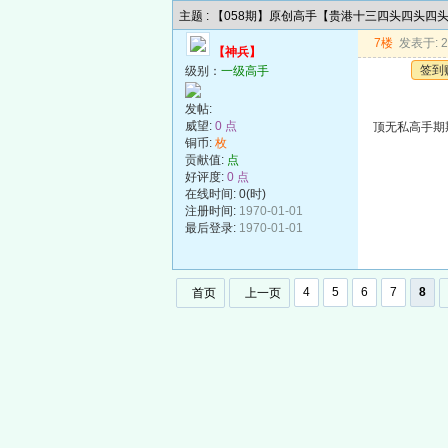
主题 : 【058期】原创高手【贵港十三四头四头四
7楼
发表于: 20
【神兵】
签到
级别：
一级高手
发帖:
威望:
0 点
顶无私高手期
铜币:
枚
贡献值:
点
好评度:
0 点
在线时间: 0(时)
注册时间:
1970-01-01
最后登录:
1970-01-01
4
5
6
7
8
首页
上一页