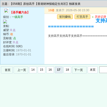
主题 : 【058期】原创高手【香港财神报稳定生肖区】独家发表
16楼
发表于: 2026-05-30 15:30
【圣手赌六合】
签到赚钱
打赏高手
u
历史记录
级别：
一级高手
支持高
================
发帖:
威望:
0 点
铜币:
枚
支持高手支持高手支持高手=================
贡献值:
点
好评度:
0 点
在线时间: 0(时)
注册时间:
1970-01-01
最后登录:
1970-01-01
14
15
16
17
18
末页
首页
上一页
下一页