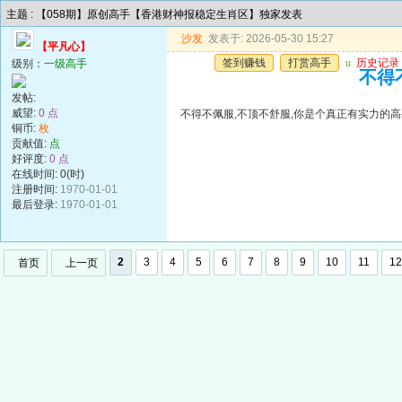
主题 : 【058期】原创高手【香港财神报稳定生肖区】独家发表
沙发
发表于: 2026-05-30 15:27
【平凡心】
签到赚钱
打赏高手
u
历史记录
级别：
一级高手
不得
发帖:
威望:
0 点
不得不佩服,不顶不舒服,你是个真正有实力的高
铜币:
枚
贡献值:
点
好评度:
0 点
在线时间: 0(时)
注册时间:
1970-01-01
最后登录:
1970-01-01
2
3
4
5
6
7
8
9
10
11
12
首页
上一页