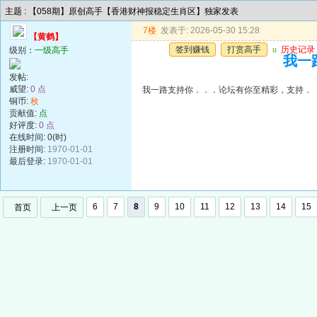
主题 : 【058期】原创高手【香港财神报稳定生肖区】独家发表
7楼
发表于: 2026-05-30 15:28
【黄鹤】
签到赚钱
打赏高手
u
历史记录
级别：
一级高手
我一
发帖:
威望:
0 点
我一路支持你．．．论坛有你至精彩，支持．
铜币:
枚
贡献值:
点
好评度:
0 点
在线时间: 0(时)
注册时间:
1970-01-01
最后登录:
1970-01-01
6
7
8
9
10
11
12
13
14
15
首页
上一页