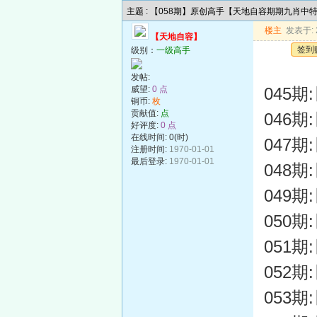
主题 : 【058期】原创高手【天地自容期期九肖中
楼主
发表于: 2
【天地自容】
签到
级别：
一级高手
发帖:
威望:
0 点
045期
铜币:
枚
贡献值:
点
046期
好评度:
0 点
在线时间: 0(时)
047期
注册时间:
1970-01-01
最后登录:
1970-01-01
048期
049期
050期
051期
052期
053期