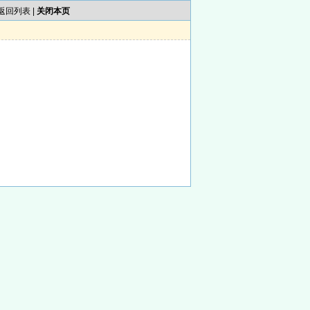
返回列表
|
关闭本页