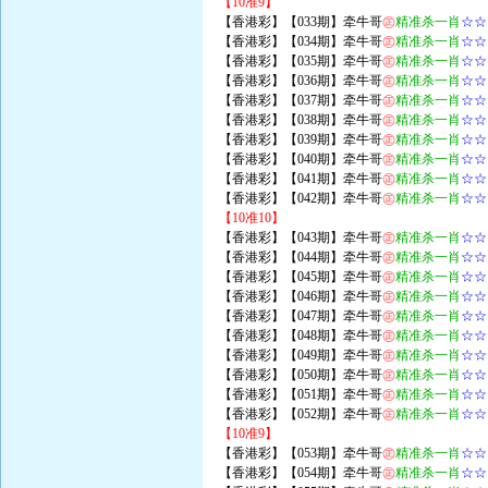
【10准9】
【香港彩】【033期】牵牛哥
㊣
精准杀一肖
☆☆
【香港彩】【034期】牵牛哥
㊣
精准杀一肖
☆☆
【香港彩】【035期】牵牛哥
㊣
精准杀一肖
☆☆
【香港彩】【036期】牵牛哥
㊣
精准杀一肖
☆☆
【香港彩】【037期】牵牛哥
㊣
精准杀一肖
☆☆
【香港彩】【038期】牵牛哥
㊣
精准杀一肖
☆☆
【香港彩】【039期】牵牛哥
㊣
精准杀一肖
☆☆
【香港彩】【040期】牵牛哥
㊣
精准杀一肖
☆☆
【香港彩】【041期】牵牛哥
㊣
精准杀一肖
☆☆
【香港彩】【042期】牵牛哥
㊣
精准杀一肖
☆☆
【10准10】
【香港彩】【043期】牵牛哥
㊣
精准杀一肖
☆☆
【香港彩】【044期】牵牛哥
㊣
精准杀一肖
☆☆
【香港彩】【045期】牵牛哥
㊣
精准杀一肖
☆☆
【香港彩】【046期】牵牛哥
㊣
精准杀一肖
☆☆
【香港彩】【047期】牵牛哥
㊣
精准杀一肖
☆☆
【香港彩】【048期】牵牛哥
㊣
精准杀一肖
☆☆
【香港彩】【049期】牵牛哥
㊣
精准杀一肖
☆☆
【香港彩】【050期】牵牛哥
㊣
精准杀一肖
☆☆
【香港彩】【051期】牵牛哥
㊣
精准杀一肖
☆☆
【香港彩】【052期】牵牛哥
㊣
精准杀一肖
☆☆
【10准9】
【香港彩】【053期】牵牛哥
㊣
精准杀一肖
☆☆
【香港彩】【054期】牵牛哥
㊣
精准杀一肖
☆☆