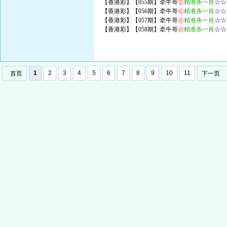
【香港彩】【055期】牵牛哥
㊣
精准杀一肖
☆☆
【香港彩】【056期】牵牛哥
㊣
精准杀一肖
☆☆
【香港彩】【057期】牵牛哥
㊣
精准杀一肖
☆☆
【香港彩】【058期】牵牛哥
㊣
精准杀一肖
☆☆
1
2
3
4
5
6
7
8
9
10
11
首页
下一页