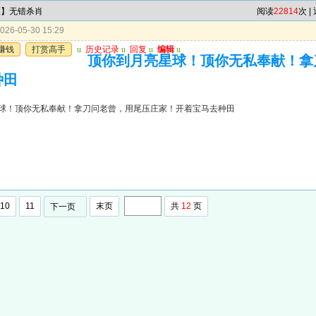
区】无错杀肖
阅读
22814
次 |
26-05-30 15:29
赚钱
打赏高手
u
历史记录
u
回复
u
编辑
u
顶你到月亮星球！顶你无私奉献！拿
种田
球！顶你无私奉献！拿刀问老曾，用尾压庄家！开着宝马去种田
10
11
末页
共
12
页
下一页