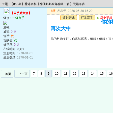
主题 : 【058期】香港资料【神仙奶奶全年稳杀一肖】无错杀肖
8楼
发表于: 2026-05-30 15:29
【圣手赌六合】
签到赚钱
打赏高手
u
历史记录
级别：
一级高手
你的
发帖:
再次大中
威望:
0 点
铜币:
枚
你的料确实好，你真够厉害，佩服！佩服！顶
贡献值:
点
好评度:
0 点
在线时间: 0(时)
注册时间:
1970-01-01
最后登录:
1970-01-01
7
8
9
10
11
12
13
14
15
16
首页
上一页