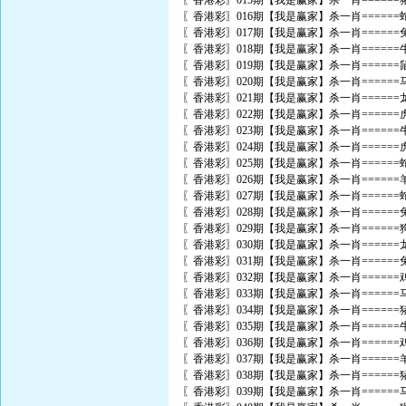
〖香港彩〗015期【我是赢家】杀一肖======猪
〖香港彩〗016期【我是赢家】杀一肖======蛇
〖香港彩〗017期【我是赢家】杀一肖======兔
〖香港彩〗018期【我是赢家】杀一肖======牛
〖香港彩〗019期【我是赢家】杀一肖======鼠
〖香港彩〗020期【我是赢家】杀一肖======马
〖香港彩〗021期【我是赢家】杀一肖======龙
〖香港彩〗022期【我是赢家】杀一肖======虎
〖香港彩〗023期【我是赢家】杀一肖======牛
〖香港彩〗024期【我是赢家】杀一肖======虎
〖香港彩〗025期【我是赢家】杀一肖======蛇
〖香港彩〗026期【我是赢家】杀一肖======羊
〖香港彩〗027期【我是赢家】杀一肖======蛇
〖香港彩〗028期【我是赢家】杀一肖======兔
〖香港彩〗029期【我是赢家】杀一肖======狗
〖香港彩〗030期【我是赢家】杀一肖======龙
〖香港彩〗031期【我是赢家】杀一肖======兔
〖香港彩〗032期【我是赢家】杀一肖======鸡
〖香港彩〗033期【我是赢家】杀一肖======马
〖香港彩〗034期【我是赢家】杀一肖======猪
〖香港彩〗035期【我是赢家】杀一肖======牛
〖香港彩〗036期【我是赢家】杀一肖======鸡
〖香港彩〗037期【我是赢家】杀一肖======羊
〖香港彩〗038期【我是赢家】杀一肖======猪
〖香港彩〗039期【我是赢家】杀一肖======马