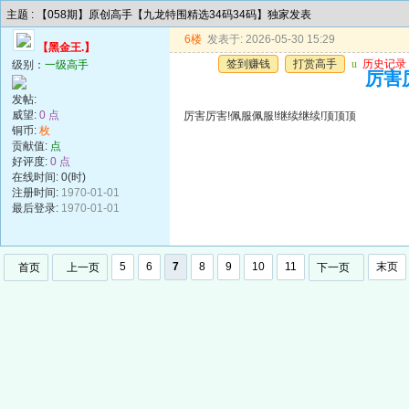
主题 : 【058期】原创高手【九龙特围精选34码34码】独家发表
6楼
发表于: 2026-05-30 15:29
【黑金王.】
签到赚钱
打赏高手
u
历史记录
级别：
一级高手
厉害
发帖:
威望:
0 点
厉害厉害!佩服佩服!继续继续!顶顶顶
铜币:
枚
贡献值:
点
好评度:
0 点
在线时间: 0(时)
注册时间:
1970-01-01
最后登录:
1970-01-01
5
6
7
8
9
10
11
末页
首页
上一页
下一页