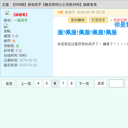
主题 : 【058期】原创高手【赌圣算码㊣㊣无错34码】独家发表
5楼
发表于: 2026-05-30 15:29
【林根哥】
签到赚钱
打赏高手
u
历史记录
级别：
一级高手
你是
发帖:
服!佩服!佩服!佩服!佩服
威望:
0 点
铜币:
枚
你是我见过最厉害的高手了！ 赚暴了！！！！谢谢
贡献值:
点
好评度:
0 点
在线时间: 0(时)
注册时间:
1970-01-01
最后登录:
1970-01-01
4
5
6
7
8
末页
首页
上一页
下一页