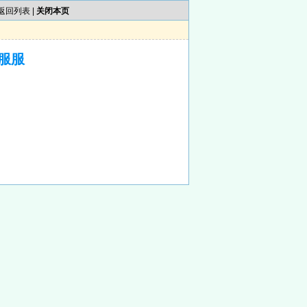
返回列表
|
关闭本页
服服