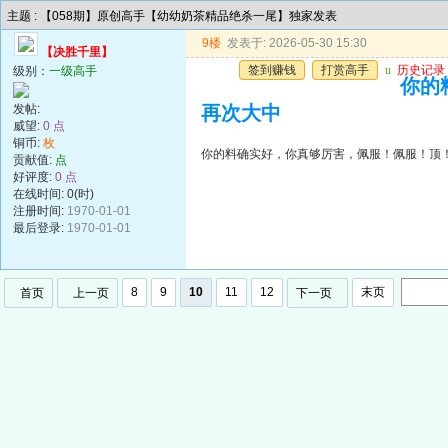
主题 : 【058期】原创高手【幼幼奶茶精品绝杀一尾】独家发表
9楼
发表于: 2026-05-30 15:30
【决胜千里】
签到赚钱
打赏高手
u
历史记录
级别：
一级高手
你的
发帖:
再次大中
威望:
0 点
铜币:
枚
你的料确实好，你真够厉害，佩服！佩服！顶
贡献值:
点
好评度:
0 点
在线时间: 0(时)
注册时间:
1970-01-01
最后登录:
1970-01-01
8
9
10
11
12
末页
首页
上一页
下一页