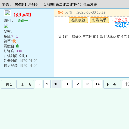
主题 : 【058期】原创高手【消遣时光二波二波中特】独家发表
9楼
发表于: 2026-05-30 15:29
【改头换面】
签到赚钱
打赏高手
u
历史记录
级别：
一级高手
我顶
发帖:
威望:
0 点
我顶你！愿好运与你同在！高手我永远支持你
铜币:
枚
贡献值:
点
好评度:
0 点
在线时间: 0(时)
注册时间:
1970-01-01
最后登录:
1970-01-01
8
9
10
11
12
13
14
末
首页
上一页
下一页