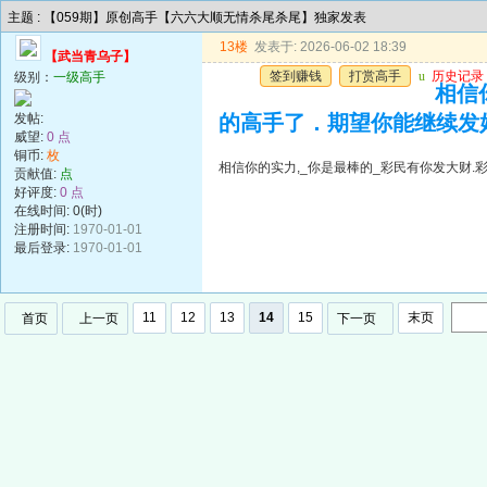
主题 : 【059期】原创高手【六六大顺无情杀尾杀尾】独家发表
13楼
发表于: 2026-06-02 18:39
【武当青乌子】
签到赚钱
打赏高手
u
历史记录
级别：
一级高手
相信
发帖:
的高手了．期望你能继续发
威望:
0 点
铜币:
枚
相信你的实力,_你是最棒的_彩民有你发大财
贡献值:
点
好评度:
0 点
在线时间: 0(时)
注册时间:
1970-01-01
最后登录:
1970-01-01
11
12
13
14
15
末页
首页
上一页
下一页