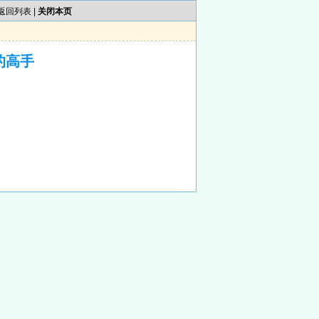
返回列表
|
关闭本页
的高手