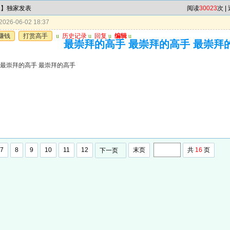
尾】独家发表
阅读
30023
次 |
026-06-02 18:37
赚钱
打赏高手
u
历史记录
u
回复
u
编辑
u
最崇拜的高手 最崇拜的高手 最崇拜
 最崇拜的高手 最崇拜的高手
7
8
9
10
11
12
末页
共
16
页
下一页