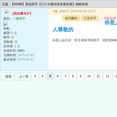
主题 : 【059期】原创高手【六六大顺无情杀尾杀尾】独家发表
4楼
发表于: 2026-06-02 18:37
【武当青乌子】
签到赚钱
打赏高手
u
历史记录
级别：
一级高手
你是
发帖:
人尊敬的
威望:
0 点
铜币:
枚
你是人品又好，料又准有早的高手，绝对是称
贡献值:
点
好评度:
0 点
在线时间: 0(时)
注册时间:
1970-01-01
最后登录:
1970-01-01
3
4
5
6
7
8
9
10
11
12
1
首页
上一页