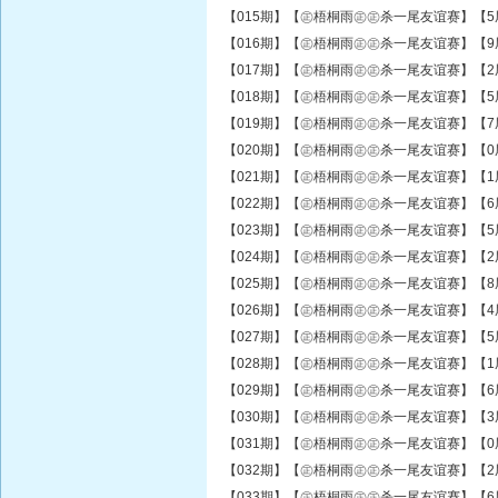
【015期】【㊣梧桐雨㊣㊣杀一尾友谊赛】【5尾
【016期】【㊣梧桐雨㊣㊣杀一尾友谊赛】【9尾
【017期】【㊣梧桐雨㊣㊣杀一尾友谊赛】【2尾
【018期】【㊣梧桐雨㊣㊣杀一尾友谊赛】【5尾
【019期】【㊣梧桐雨㊣㊣杀一尾友谊赛】【7尾
【020期】【㊣梧桐雨㊣㊣杀一尾友谊赛】【0尾
【021期】【㊣梧桐雨㊣㊣杀一尾友谊赛】【1尾
【022期】【㊣梧桐雨㊣㊣杀一尾友谊赛】【6尾
【023期】【㊣梧桐雨㊣㊣杀一尾友谊赛】【5尾
【024期】【㊣梧桐雨㊣㊣杀一尾友谊赛】【2尾
【025期】【㊣梧桐雨㊣㊣杀一尾友谊赛】【8尾
【026期】【㊣梧桐雨㊣㊣杀一尾友谊赛】【4尾
【027期】【㊣梧桐雨㊣㊣杀一尾友谊赛】【5尾
【028期】【㊣梧桐雨㊣㊣杀一尾友谊赛】【1尾
【029期】【㊣梧桐雨㊣㊣杀一尾友谊赛】【6尾
【030期】【㊣梧桐雨㊣㊣杀一尾友谊赛】【3尾
【031期】【㊣梧桐雨㊣㊣杀一尾友谊赛】【0尾
【032期】【㊣梧桐雨㊣㊣杀一尾友谊赛】【2尾
【033期】【㊣梧桐雨㊣㊣杀一尾友谊赛】【6尾