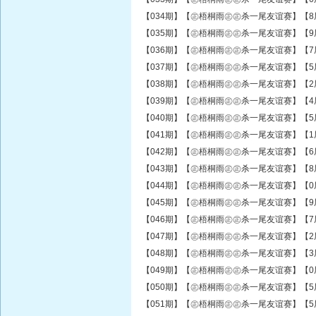
【034期】【㊣梧桐雨㊣㊣杀一尾友谊赛】【8尾
【035期】【㊣梧桐雨㊣㊣杀一尾友谊赛】【9尾
【036期】【㊣梧桐雨㊣㊣杀一尾友谊赛】【7尾
【037期】【㊣梧桐雨㊣㊣杀一尾友谊赛】【5尾
【038期】【㊣梧桐雨㊣㊣杀一尾友谊赛】【2尾
【039期】【㊣梧桐雨㊣㊣杀一尾友谊赛】【4尾
【040期】【㊣梧桐雨㊣㊣杀一尾友谊赛】【5尾
【041期】【㊣梧桐雨㊣㊣杀一尾友谊赛】【1尾
【042期】【㊣梧桐雨㊣㊣杀一尾友谊赛】【6尾
【043期】【㊣梧桐雨㊣㊣杀一尾友谊赛】【8尾
【044期】【㊣梧桐雨㊣㊣杀一尾友谊赛】【0尾
【045期】【㊣梧桐雨㊣㊣杀一尾友谊赛】【9尾
【046期】【㊣梧桐雨㊣㊣杀一尾友谊赛】【7尾
【047期】【㊣梧桐雨㊣㊣杀一尾友谊赛】【2尾
【048期】【㊣梧桐雨㊣㊣杀一尾友谊赛】【3尾
【049期】【㊣梧桐雨㊣㊣杀一尾友谊赛】【0尾
【050期】【㊣梧桐雨㊣㊣杀一尾友谊赛】【5尾
【051期】【㊣梧桐雨㊣㊣杀一尾友谊赛】【5尾