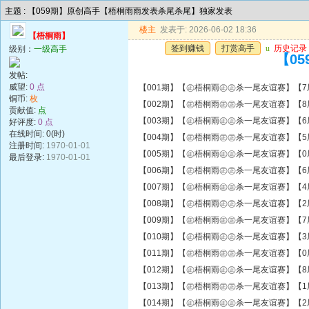
主题 : 【059期】原创高手【梧桐雨雨发表杀尾杀尾】独家发表
楼主
发表于: 2026-06-02 18:36
【梧桐雨】
签到赚钱
打赏高手
u
历史记录
级别：
一级高手
【0
发帖:
威望:
0 点
【001期】【㊣梧桐雨㊣㊣杀一尾友谊赛】【7尾
铜币:
枚
【002期】【㊣梧桐雨㊣㊣杀一尾友谊赛】【8尾
贡献值:
点
【003期】【㊣梧桐雨㊣㊣杀一尾友谊赛】【6尾
好评度:
0 点
在线时间: 0(时)
【004期】【㊣梧桐雨㊣㊣杀一尾友谊赛】【5尾
注册时间:
1970-01-01
【005期】【㊣梧桐雨㊣㊣杀一尾友谊赛】【0尾
最后登录:
1970-01-01
【006期】【㊣梧桐雨㊣㊣杀一尾友谊赛】【6尾
【007期】【㊣梧桐雨㊣㊣杀一尾友谊赛】【4尾
【008期】【㊣梧桐雨㊣㊣杀一尾友谊赛】【2尾
【009期】【㊣梧桐雨㊣㊣杀一尾友谊赛】【7尾
【010期】【㊣梧桐雨㊣㊣杀一尾友谊赛】【3尾
【011期】【㊣梧桐雨㊣㊣杀一尾友谊赛】【0尾
【012期】【㊣梧桐雨㊣㊣杀一尾友谊赛】【8尾
【013期】【㊣梧桐雨㊣㊣杀一尾友谊赛】【1尾
【014期】【㊣梧桐雨㊣㊣杀一尾友谊赛】【2尾