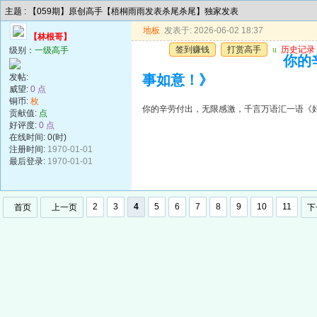
主题 : 【059期】原创高手【梧桐雨雨发表杀尾杀尾】独家发表
地板
发表于: 2026-06-02 18:37
【林根哥】
签到赚钱
打赏高手
u
历史记录
级别：
一级高手
你的
发帖:
事如意！》
威望:
0 点
铜币:
枚
你的辛劳付出，无限感激，千言万语汇一语《
贡献值:
点
好评度:
0 点
在线时间: 0(时)
注册时间:
1970-01-01
最后登录:
1970-01-01
2
3
4
5
6
7
8
9
10
11
首页
上一页
下