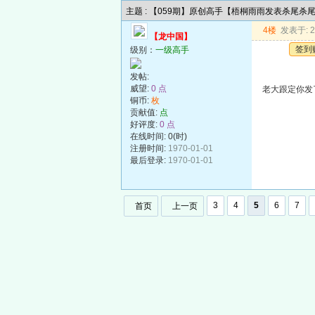
主题 : 【059期】原创高手【梧桐雨雨发表杀尾杀
4楼
发表于: 20
【龙中国】
签到
级别：
一级高手
发帖:
威望:
0 点
老大跟定你发
铜币:
枚
贡献值:
点
好评度:
0 点
在线时间: 0(时)
注册时间:
1970-01-01
最后登录:
1970-01-01
3
4
5
6
7
首页
上一页