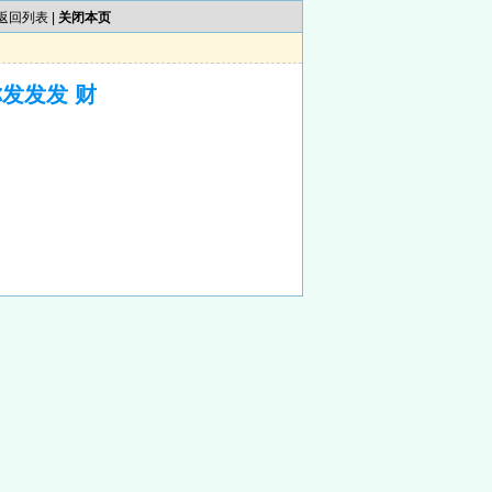
返回列表
|
关闭本页
发发发 财