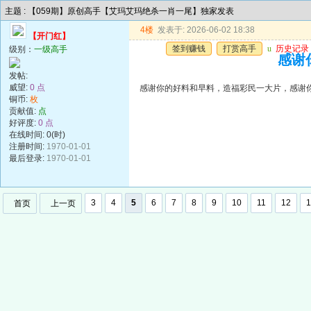
主题 : 【059期】原创高手【艾玛艾玛绝杀一肖一尾】独家发表
4楼
发表于: 2026-06-02 18:38
【开门红】
签到赚钱
打赏高手
u
历史记录
级别：
一级高手
感谢
发帖:
威望:
0 点
感谢你的好料和早料，造福彩民一大片，感谢
铜币:
枚
贡献值:
点
好评度:
0 点
在线时间: 0(时)
注册时间:
1970-01-01
最后登录:
1970-01-01
3
4
5
6
7
8
9
10
11
12
1
首页
上一页