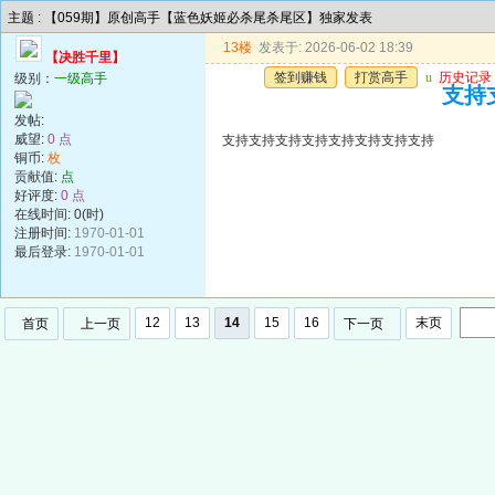
主题 : 【059期】原创高手【蓝色妖姬必杀尾杀尾区】独家发表
13楼
发表于: 2026-06-02 18:39
【决胜千里】
签到赚钱
打赏高手
u
历史记录
级别：
一级高手
支持
发帖:
威望:
0 点
支持支持支持支持支持支持支持支持
铜币:
枚
贡献值:
点
好评度:
0 点
在线时间: 0(时)
注册时间:
1970-01-01
最后登录:
1970-01-01
12
13
14
15
16
末页
首页
上一页
下一页