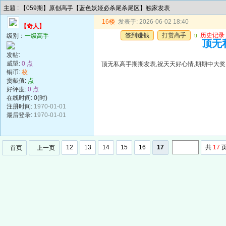
主题 : 【059期】原创高手【蓝色妖姬必杀尾杀尾区】独家发表
16楼
发表于: 2026-06-02 18:40
【奇人】
签到赚钱
打赏高手
u
历史记录
级别：
一级高手
顶无
发帖:
威望:
0 点
顶无私高手期期发表,祝天天好心情,期期中大奖
铜币:
枚
贡献值:
点
好评度:
0 点
在线时间: 0(时)
注册时间:
1970-01-01
最后登录:
1970-01-01
12
13
14
15
16
17
共
17
首页
上一页