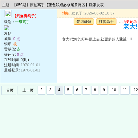
主题 : 【059期】原创高手【蓝色妖姬必杀尾杀尾区】独家发表
地板
发表于: 2026-06-02 18:37
【武当青乌子】
签到赚钱
打赏高手
u
历史记录
级别：
一级高手
老大!
发帖:
威望:
0 点
老大!把你的好料顶上去,让更多的人受益!!!!!!
铜币:
枚
贡献值:
点
好评度:
0 点
在线时间: 0(时)
注册时间:
1970-01-01
最后登录:
1970-01-01
2
3
4
5
6
7
8
9
10
11
12
首页
上一页