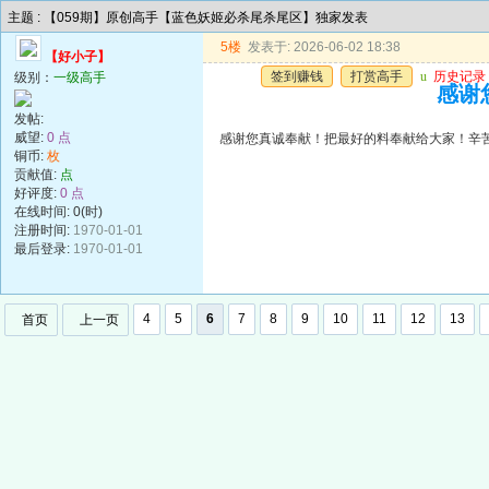
主题 : 【059期】原创高手【蓝色妖姬必杀尾杀尾区】独家发表
5楼
发表于: 2026-06-02 18:38
【好小子】
签到赚钱
打赏高手
u
历史记录
级别：
一级高手
感谢
发帖:
威望:
0 点
感谢您真诚奉献！把最好的料奉献给大家！辛
铜币:
枚
贡献值:
点
好评度:
0 点
在线时间: 0(时)
注册时间:
1970-01-01
最后登录:
1970-01-01
4
5
6
7
8
9
10
11
12
13
首页
上一页