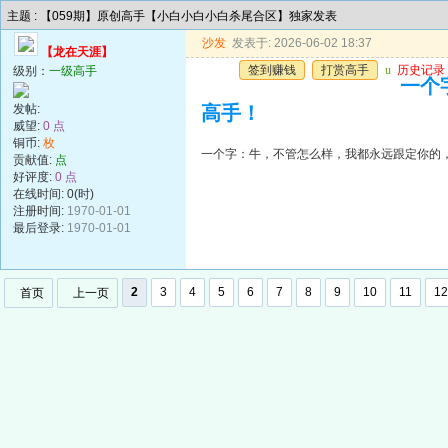
主题 : 【059期】原创高手【小白小白小白杀尾合区】独家发表
沙发
发表于: 2026-06-02 18:37
【龙在天涯】
签到赚钱
打赏高手
u
历史记录
级别：
一级高手
一个
发帖:
高手！
威望:
0 点
铜币:
枚
一个字：牛，不管怎么样，我都永远跟定你的
贡献值:
点
好评度:
0 点
在线时间: 0(时)
注册时间:
1970-01-01
最后登录:
1970-01-01
2
3
4
5
6
7
8
9
10
11
12
首页
上一页