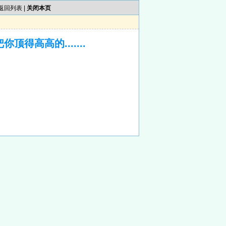
返回列表
|
关闭本页
得高高的.......