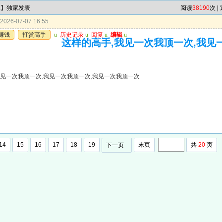
尾】独家发表
阅读
38190
次 |
026-07-07 16:55
赚钱
打赏高手
u
历史记录
u
回复
u
编辑
u
这样的高手,我见一次我顶一次,我见
我见一次我顶一次,我见一次我顶一次,我见一次我顶一次
14
15
16
17
18
19
末页
共
20
页
下一页