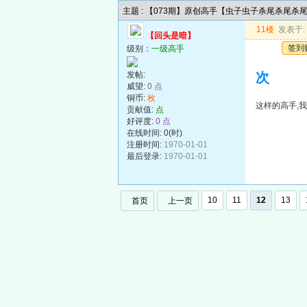
主题 : 【073期】原创高手【虫子虫子杀尾杀尾杀
11楼
发表于: 2
【回头是暗】
签到
级别：
一级高手
发帖:
次
威望:
0 点
铜币:
枚
这样的高手,
贡献值:
点
好评度:
0 点
在线时间: 0(时)
注册时间:
1970-01-01
最后登录:
1970-01-01
10
11
12
13
首页
上一页