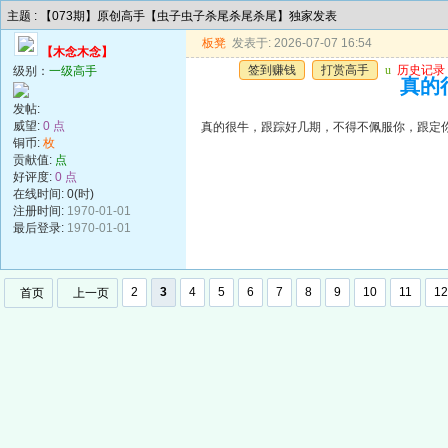
主题 : 【073期】原创高手【虫子虫子杀尾杀尾杀尾】独家发表
板凳
发表于: 2026-07-07 16:54
【木念木念】
签到赚钱
打赏高手
u
历史记录
级别：
一级高手
真的
发帖:
威望:
0 点
真的很牛，跟踪好几期，不得不佩服你，跟定
铜币:
枚
贡献值:
点
好评度:
0 点
在线时间: 0(时)
注册时间:
1970-01-01
最后登录:
1970-01-01
2
3
4
5
6
7
8
9
10
11
12
首页
上一页