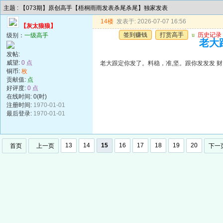
主题 : 【073期】原创高手【梧桐雨雨发表杀尾杀尾】独家发表
14楼
发表于: 2026-07-07 16:56
【灰太狼狼】
签到赚钱
打赏高手
u
历史记录
级别：
一级高手
老大
发帖:
威望:
0 点
老大跟定你发了。料稳，准,坚。跟你发发发 财
铜币:
枚
贡献值:
点
好评度:
0 点
在线时间: 0(时)
注册时间:
1970-01-01
最后登录:
1970-01-01
13
14
15
16
17
18
19
20
首页
上一页
下一