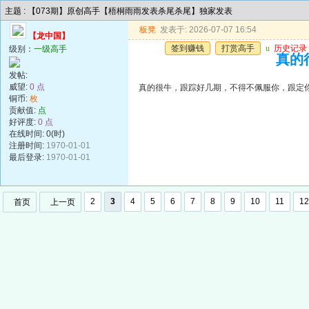
主题 : 【073期】原创高手【梧桐雨雨发表杀尾杀尾】独家发表
板凳
发表于: 2026-07-07 16:54
【龙中国】
签到赚钱
打赏高手
u
历史记录
级别：
一级高手
真的
发帖:
威望:
0 点
真的很牛，跟踪好几期，不得不佩服你，跟定
铜币:
枚
贡献值:
点
好评度:
0 点
在线时间: 0(时)
注册时间:
1970-01-01
最后登录:
1970-01-01
2
3
4
5
6
7
8
9
10
11
12
首页
上一页