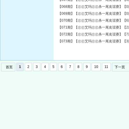
【068期】【㊣㊣艾玛㊣㊣杀一尾友谊赛】【0尾
【069期】【㊣㊣艾玛㊣㊣杀一尾友谊赛】【0尾
【070期】【㊣㊣艾玛㊣㊣杀一尾友谊赛】【6尾
【071期】【㊣㊣艾玛㊣㊣杀一尾友谊赛】【2尾
【072期】【㊣㊣艾玛㊣㊣杀一尾友谊赛】【7尾
【073期】【㊣㊣艾玛㊣㊣杀一尾友谊赛】【3尾
1
2
3
4
5
6
7
8
9
10
11
首页
下一页