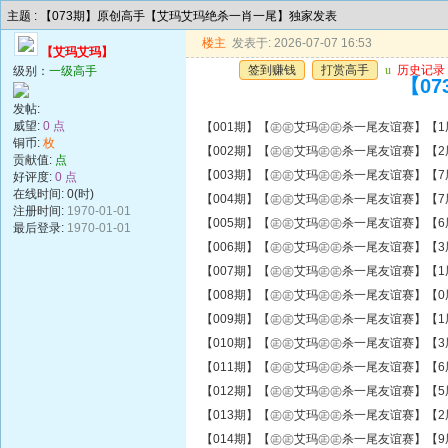
主题 : 【073期】原创高手【艾玛艾玛绝杀一肖一尾】独家发表
楼主
发表于: 2026-07-07 16:53
【艾玛艾玛】
签到赚钱
打赏高手
u
历史记录
级别：
一级高手
【0
发帖:
威望:
0 点
【001期】【㊣㊣艾玛㊣㊣杀一尾友谊赛】【1尾
铜币:
枚
【002期】【㊣㊣艾玛㊣㊣杀一尾友谊赛】【2尾
贡献值:
点
【003期】【㊣㊣艾玛㊣㊣杀一尾友谊赛】【7尾
好评度:
0 点
在线时间: 0(时)
【004期】【㊣㊣艾玛㊣㊣杀一尾友谊赛】【7尾
注册时间:
1970-01-01
【005期】【㊣㊣艾玛㊣㊣杀一尾友谊赛】【6尾
最后登录:
1970-01-01
【006期】【㊣㊣艾玛㊣㊣杀一尾友谊赛】【3尾
【007期】【㊣㊣艾玛㊣㊣杀一尾友谊赛】【1尾
【008期】【㊣㊣艾玛㊣㊣杀一尾友谊赛】【0尾
【009期】【㊣㊣艾玛㊣㊣杀一尾友谊赛】【1尾
【010期】【㊣㊣艾玛㊣㊣杀一尾友谊赛】【3尾
【011期】【㊣㊣艾玛㊣㊣杀一尾友谊赛】【6尾
【012期】【㊣㊣艾玛㊣㊣杀一尾友谊赛】【5尾
【013期】【㊣㊣艾玛㊣㊣杀一尾友谊赛】【2尾
【014期】【㊣㊣艾玛㊣㊣杀一尾友谊赛】【9尾