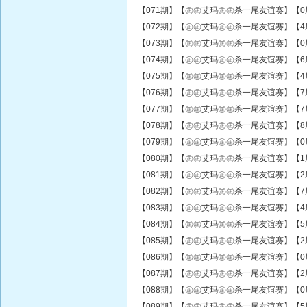
【071期】【㊣㊣艾玛㊣㊣杀一尾友谊赛】【0尾
【072期】【㊣㊣艾玛㊣㊣杀一尾友谊赛】【4尾
【073期】【㊣㊣艾玛㊣㊣杀一尾友谊赛】【0尾
【074期】【㊣㊣艾玛㊣㊣杀一尾友谊赛】【6尾
【075期】【㊣㊣艾玛㊣㊣杀一尾友谊赛】【4尾
【076期】【㊣㊣艾玛㊣㊣杀一尾友谊赛】【7尾
【077期】【㊣㊣艾玛㊣㊣杀一尾友谊赛】【7尾
【078期】【㊣㊣艾玛㊣㊣杀一尾友谊赛】【8尾
【079期】【㊣㊣艾玛㊣㊣杀一尾友谊赛】【0尾
【080期】【㊣㊣艾玛㊣㊣杀一尾友谊赛】【1尾
【081期】【㊣㊣艾玛㊣㊣杀一尾友谊赛】【2尾
【082期】【㊣㊣艾玛㊣㊣杀一尾友谊赛】【7尾
【083期】【㊣㊣艾玛㊣㊣杀一尾友谊赛】【4尾
【084期】【㊣㊣艾玛㊣㊣杀一尾友谊赛】【5尾
【085期】【㊣㊣艾玛㊣㊣杀一尾友谊赛】【2尾
【086期】【㊣㊣艾玛㊣㊣杀一尾友谊赛】【0尾
【087期】【㊣㊣艾玛㊣㊣杀一尾友谊赛】【2尾
【088期】【㊣㊣艾玛㊣㊣杀一尾友谊赛】【0尾
【089期】【㊣㊣艾玛㊣㊣杀一尾友谊赛】【5尾