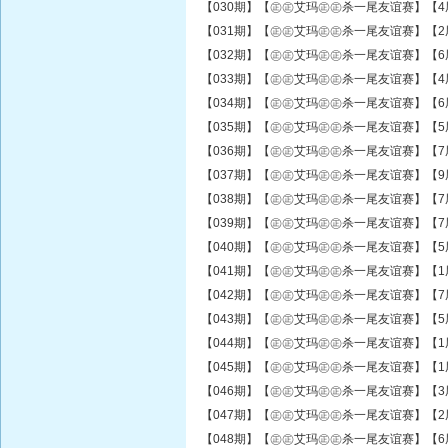
【030期】【㊣㊣艾玛㊣㊣杀一尾友谊赛】【4尾
【031期】【㊣㊣艾玛㊣㊣杀一尾友谊赛】【2尾
【032期】【㊣㊣艾玛㊣㊣杀一尾友谊赛】【6尾
【033期】【㊣㊣艾玛㊣㊣杀一尾友谊赛】【4尾
【034期】【㊣㊣艾玛㊣㊣杀一尾友谊赛】【6尾
【035期】【㊣㊣艾玛㊣㊣杀一尾友谊赛】【5尾
【036期】【㊣㊣艾玛㊣㊣杀一尾友谊赛】【7尾
【037期】【㊣㊣艾玛㊣㊣杀一尾友谊赛】【9尾
【038期】【㊣㊣艾玛㊣㊣杀一尾友谊赛】【7尾
【039期】【㊣㊣艾玛㊣㊣杀一尾友谊赛】【7尾
【040期】【㊣㊣艾玛㊣㊣杀一尾友谊赛】【5尾
【041期】【㊣㊣艾玛㊣㊣杀一尾友谊赛】【1尾
【042期】【㊣㊣艾玛㊣㊣杀一尾友谊赛】【7尾
【043期】【㊣㊣艾玛㊣㊣杀一尾友谊赛】【5尾
【044期】【㊣㊣艾玛㊣㊣杀一尾友谊赛】【1尾
【045期】【㊣㊣艾玛㊣㊣杀一尾友谊赛】【1尾
【046期】【㊣㊣艾玛㊣㊣杀一尾友谊赛】【3尾
【047期】【㊣㊣艾玛㊣㊣杀一尾友谊赛】【2尾
【048期】【㊣㊣艾玛㊣㊣杀一尾友谊赛】【6尾