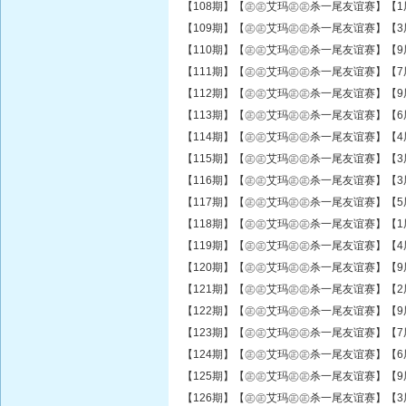
【108期】【㊣㊣艾玛㊣㊣杀一尾友谊赛】【1尾
【109期】【㊣㊣艾玛㊣㊣杀一尾友谊赛】【3尾
【110期】【㊣㊣艾玛㊣㊣杀一尾友谊赛】【9尾
【111期】【㊣㊣艾玛㊣㊣杀一尾友谊赛】【7尾
【112期】【㊣㊣艾玛㊣㊣杀一尾友谊赛】【9尾
【113期】【㊣㊣艾玛㊣㊣杀一尾友谊赛】【6尾
【114期】【㊣㊣艾玛㊣㊣杀一尾友谊赛】【4尾
【115期】【㊣㊣艾玛㊣㊣杀一尾友谊赛】【3尾
【116期】【㊣㊣艾玛㊣㊣杀一尾友谊赛】【3尾
【117期】【㊣㊣艾玛㊣㊣杀一尾友谊赛】【5尾
【118期】【㊣㊣艾玛㊣㊣杀一尾友谊赛】【1尾
【119期】【㊣㊣艾玛㊣㊣杀一尾友谊赛】【4尾
【120期】【㊣㊣艾玛㊣㊣杀一尾友谊赛】【9尾
【121期】【㊣㊣艾玛㊣㊣杀一尾友谊赛】【2尾
【122期】【㊣㊣艾玛㊣㊣杀一尾友谊赛】【9尾
【123期】【㊣㊣艾玛㊣㊣杀一尾友谊赛】【7尾
【124期】【㊣㊣艾玛㊣㊣杀一尾友谊赛】【6尾
【125期】【㊣㊣艾玛㊣㊣杀一尾友谊赛】【9尾
【126期】【㊣㊣艾玛㊣㊣杀一尾友谊赛】【3尾