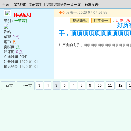
主题 : 【073期】原创高手【艾玛艾玛绝杀一肖一尾】独家发表
4楼
发表于: 2026-07-07 16:55
【林某某人】
签到赚钱
打赏高手
u
历史记录
级别：
一级高手
好历
发帖:
手，顶顶顶顶顶顶顶顶顶顶
威望:
0 点
铜币:
枚
好历害的高手，顶顶顶顶顶顶顶顶顶顶顶顶顶
贡献值:
点
好评度:
0 点
在线时间: 0(时)
注册时间:
1970-01-01
最后登录:
1970-01-01
3
4
5
6
7
8
9
10
11
12
1
首页
上一页